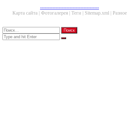
Facebook
Twitter
WhatsApp
Telegram
--------------------------------------
Карта сайта |
Фотогалерея |
Теги |
Sitemap.xml |
Разное
Close
Найти:
Close
Search
for