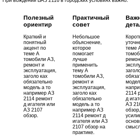
При вождении ВАЗ 2116 в городских условиях важно:
Полезный
Практичный
Важ
ориентир
совет
дета
Краткий и
Небольшое
Корот
понятный
объяснение,
уточн
акцент по
которое
теме 
теме А
помогает
томоб
томобили АЗ,
лучше
ремон
ремонт и
применить
экспл
эксплуатация,
тему А
загол
заголо ках
томобили АЗ,
обяза
обязательно
ремонт и
модел
модель а то
эксплуатация,
напри
например АЗ
заголо ках
2114 
2114 ремонт
обязательно
д ига
д игателя или
модель а то
АЗ 21
АЗ 2107
например АЗ
обзор
обзор.
2114 ремонт д
усил
игателя или АЗ
основ
2107 обзор на
смысл
практике.