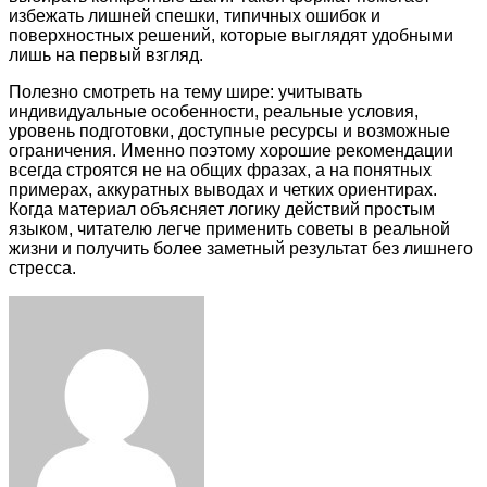
избежать лишней спешки, типичных ошибок и
поверхностных решений, которые выглядят удобными
лишь на первый взгляд.
Полезно смотреть на тему шире: учитывать
индивидуальные особенности, реальные условия,
уровень подготовки, доступные ресурсы и возможные
ограничения. Именно поэтому хорошие рекомендации
всегда строятся не на общих фразах, а на понятных
примерах, аккуратных выводах и четких ориентирах.
Когда материал объясняет логику действий простым
языком, читателю легче применить советы в реальной
жизни и получить более заметный результат без лишнего
стресса.
Facebook
Twitter
LinkedIn
Tumblr
Pinterest
Reddit
VKontakte
Odnoklassniki
Skype
WhatsApp
Telegram
Viber
Share
Print
via
Email