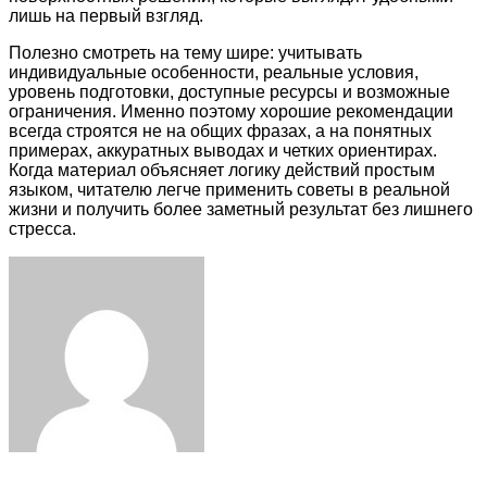
лишь на первый взгляд.
Полезно смотреть на тему шире: учитывать
индивидуальные особенности, реальные условия,
уровень подготовки, доступные ресурсы и возможные
ограничения. Именно поэтому хорошие рекомендации
всегда строятся не на общих фразах, а на понятных
примерах, аккуратных выводах и четких ориентирах.
Когда материал объясняет логику действий простым
языком, читателю легче применить советы в реальной
жизни и получить более заметный результат без лишнего
стресса.
Facebook
Twitter
LinkedIn
Tumblr
Pinterest
Reddit
VKontakte
Odnoklassniki
Skype
WhatsApp
Telegram
Viber
Share
Print
via
Email