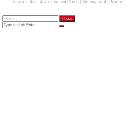
Карта сайта |
Фотогалерея |
Теги |
Sitemap.xml |
Разное
Close
Найти:
Close
Search
for