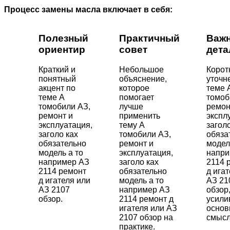
Процесс замены масла включает в себя:
Полезный
Практичный
Важ
ориентир
совет
дета
Краткий и
Небольшое
Корот
понятный
объяснение,
уточн
акцент по
которое
теме 
теме А
помогает
томоб
томобили АЗ,
лучше
ремон
ремонт и
применить
экспл
эксплуатация,
тему А
загол
заголо ках
томобили АЗ,
обяза
обязательно
ремонт и
модел
модель а то
эксплуатация,
напри
например АЗ
заголо ках
2114 
2114 ремонт
обязательно
д ига
д игателя или
модель а то
АЗ 21
АЗ 2107
например АЗ
обзор
обзор.
2114 ремонт д
усил
игателя или АЗ
основ
2107 обзор на
смысл
практике.