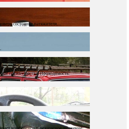
роверь состояние натяжителя…
…
вные преимущества: Проходимость:
ивает комфортное и безопасное движение,…