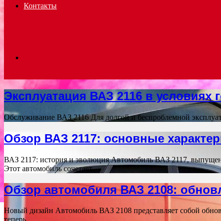
Контакты
Search
Эксплуатация ВАЗ 2116 в условиях
for
Обслуживание ВАЗ 2116 Для долгой и беспроблемной эксплуат
Обзор ВАЗ 2117: основные характер
ВАЗ 2117: история и эволюция Автомобиль ВАЗ 2117, выпуще
Этот автомобиль сочетает…
Обзор автомобиля ВАЗ 2108: обнов
Новый дизайн Автомобиль ВАЗ 2108 представляет собой обнов
теперь…