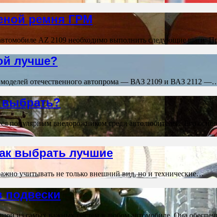
меной ремня ГРМ
 автомобиле AZ 2109 необходимо выполнить следующие шаги: П
кой лучше?
х моделей отечественного автопрома — ВАЗ 2109 и ВАЗ 2112 —
о выбрать?
тся популярным внедорожником среди автолюбителей. Его осно
как выбрать лучшие
важно учитывать не только внешний вид, но и технические…
в подвески
дной из самых важных систем в любом автомобиле. Она обеспеч