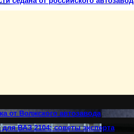
сти седана от российского автозавод
ка от Волжского автозавода
для ВАЗ 2104: советы эксперта