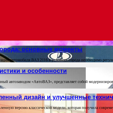
 города: основные моменты
ации автомобиля ВАЗ 2116 в условиях города необходимо регу
истики и особенности
нный автозаводом «АвтоВАЗ», представляет собой модернизиро
ленный дизайн и улучшенные технич
ленную версию классической модели, которая получила соврем