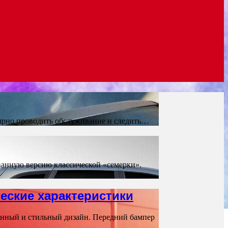
лярно проводить обслуживание и следить…
ванную версию классической «семерки».
еские характеристики
енный и стильный дизайн. Передний бампер