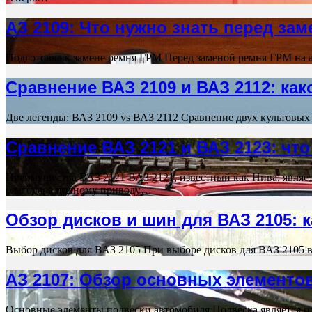
АЗ 2109: Что нужно знать перед за
Подготовка к замене ремня ГРМ Перед заменой ремня ГРМ на
Сравнение ВАЗ 2109 и ВАЗ 2112: ка
Две легенды: ВАЗ 2109 vs ВАЗ 2112 Сравнение двух культовы
Сравнение ВАЗ 2121 и ВАЗ 2123: чт
Преимущества ВАЗ 2121 ВАЗ 2121, известный как Нива, являе
благодаря полному приводу…
Обзор дисков и шин для ВАЗ 2105: 
Выбор дисков для ВАЗ 2105 При выборе дисков для ВАЗ 2105 
АЗ 2107: Обзор основных элементо
Основные элементы подвески автомобиля Подвеска является о