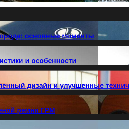
 города: основные моменты
истики и особенности
ленный дизайн и улучшенные технич
меной ремня ГРМ