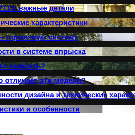
2113: важные детали
нические характеристики
ть тормозную систему
ости в системе впрыска
что выбрать?
то отличает эти модели?
ности дизайна и технические характ
истики и особенности