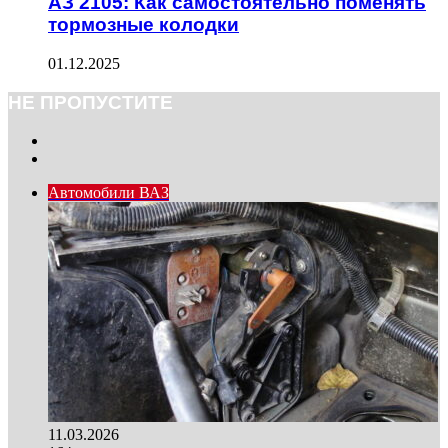
АЗ 2105: Как самостоятельно поменять
тормозные колодки
01.12.2025
НЕ ПРОПУСТИТЕ
Previous
page
Next
page
Автомобили ВАЗ
11.03.2026