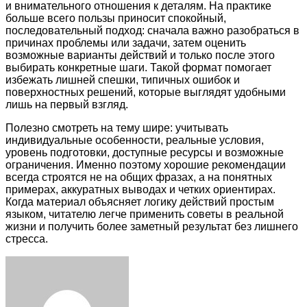
и внимательного отношения к деталям. На практике
больше всего пользы приносит спокойный,
последовательный подход: сначала важно разобраться в
причинах проблемы или задачи, затем оценить
возможные варианты действий и только после этого
выбирать конкретные шаги. Такой формат помогает
избежать лишней спешки, типичных ошибок и
поверхностных решений, которые выглядят удобными
лишь на первый взгляд.
Полезно смотреть на тему шире: учитывать
индивидуальные особенности, реальные условия,
уровень подготовки, доступные ресурсы и возможные
ограничения. Именно поэтому хорошие рекомендации
всегда строятся не на общих фразах, а на понятных
примерах, аккуратных выводах и четких ориентирах.
Когда материал объясняет логику действий простым
языком, читателю легче применить советы в реальной
жизни и получить более заметный результат без лишнего
стресса.
Facebook
Twitter
LinkedIn
Tumblr
Pinterest
Reddit
VKontakte
Odnoklassniki
Skype
WhatsApp
Telegram
Viber
Share
Print
via
Email