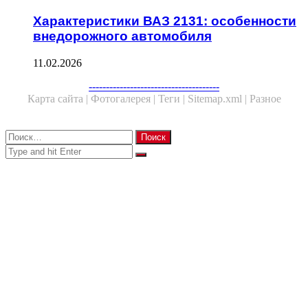
Характеристики ВАЗ 2131: особенности
внедорожного автомобиля
11.02.2026
Facebook
Twitter
WhatsApp
Telegram
--------------------------------------
Карта сайта |
Фотогалерея |
Теги |
Sitemap.xml |
Разное
Close
Найти:
Close
Search
for