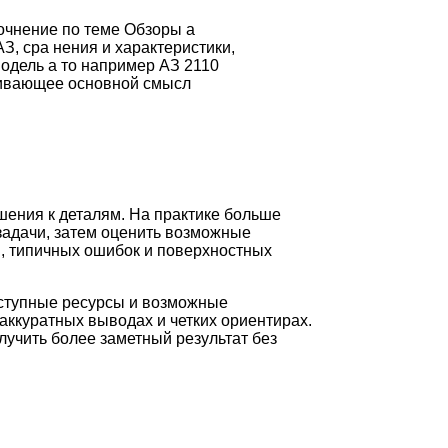
очнение по теме Обзоры а
З, сра нения и характеристики,
модель а то например АЗ 2110
ливающее основной смысл
шения к деталям. На практике больше
задачи, затем оценить возможные
и, типичных ошибок и поверхностных
оступные ресурсы и возможные
аккуратных выводах и четких ориентирах.
лучить более заметный результат без