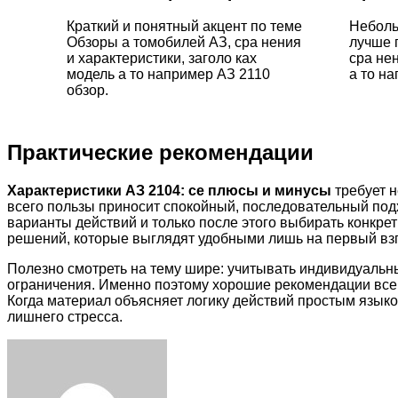
Краткий и понятный акцент по теме
Неболь
Обзоры а томобилей АЗ, сра нения
лучше 
и характеристики, заголо ках
сра нен
модель а то например АЗ 2110
а то на
обзор.
Практические рекомендации
Характеристики АЗ 2104: се плюсы и минусы
требует н
всего пользы приносит спокойный, последовательный под
варианты действий и только после этого выбирать конкр
решений, которые выглядят удобными лишь на первый взг
Полезно смотреть на тему шире: учитывать индивидуальн
ограничения. Именно поэтому хорошие рекомендации всегд
Когда материал объясняет логику действий простым языко
лишнего стресса.
Facebook
Twitter
LinkedIn
Tumblr
Pinterest
Reddit
VKontakte
Odnoklassniki
Skype
WhatsApp
Telegram
Viber
Share
Print
via
Email