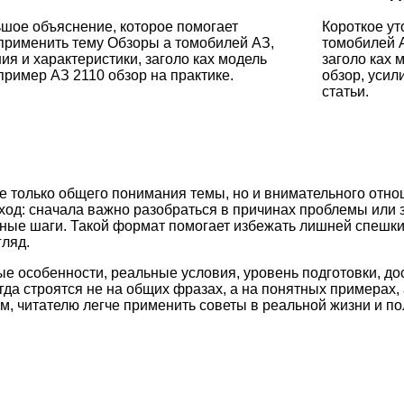
шое объяснение, которое помогает
Короткое ут
применить тему Обзоры а томобилей АЗ,
томобилей А
ия и характеристики, заголо ках модель
заголо ках 
пример АЗ 2110 обзор на практике.
обзор, уси
статьи.
е только общего понимания темы, но и внимательного отно
ход: сначала важно разобраться в причинах проблемы или 
етные шаги. Такой формат помогает избежать лишней спешк
ляд.
ые особенности, реальные условия, уровень подготовки, д
а строятся не на общих фразах, а на понятных примерах, 
м, читателю легче применить советы в реальной жизни и по