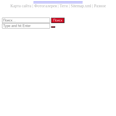
Facebook
Twitter
WhatsApp
Telegram
--------------------------------------
Карта сайта |
Фотогалерея |
Теги |
Sitemap.xml |
Разное
Close
Найти:
Close
Search
for