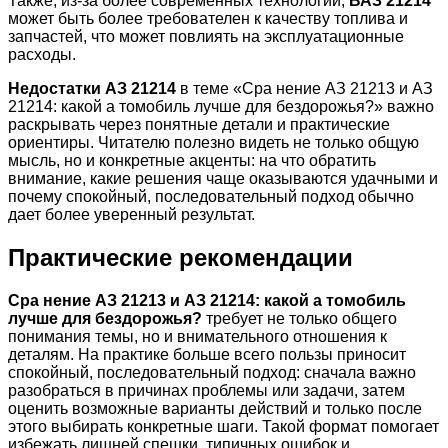
Также, из-за более современных технологий,
ВАЗ 21214
может быть более требователен к качеству топлива и
запчастей, что может повлиять на эксплуатационные
расходы.
Недостатки АЗ 21214
в теме «Сра нение АЗ 21213 и АЗ
21214: какой а томобиль лучше для бездорожья?» важно
раскрывать через понятные детали и практические
ориентиры. Читателю полезно видеть не только общую
мысль, но и конкретные акценты: на что обратить
внимание, какие решения чаще оказываются удачными и
почему спокойный, последовательный подход обычно
дает более уверенный результат.
Практические рекомендации
Сра нение АЗ 21213 и АЗ 21214: какой а томобиль
лучше для бездорожья?
требует не только общего
понимания темы, но и внимательного отношения к
деталям. На практике больше всего пользы приносит
спокойный, последовательный подход: сначала важно
разобраться в причинах проблемы или задачи, затем
оценить возможные варианты действий и только после
этого выбирать конкретные шаги. Такой формат помогает
избежать лишней спешки, типичных ошибок и