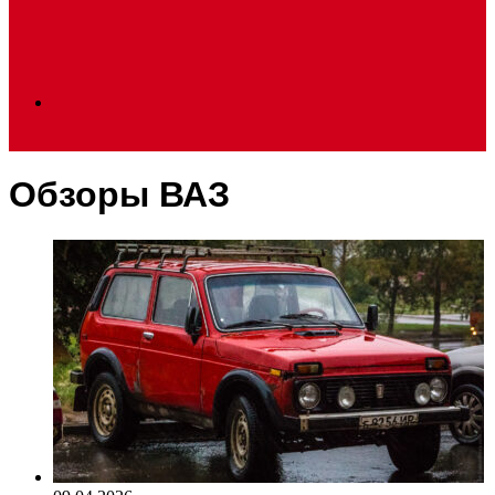
Search
Обзоры ВАЗ
for