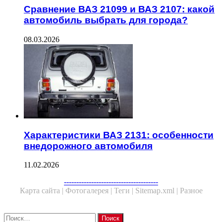
Сравнение ВАЗ 21099 и ВАЗ 2107: какой
автомобиль выбрать для города?
08.03.2026
Характеристики ВАЗ 2131: особенности
внедорожного автомобиля
11.02.2026
--------------------------------------
Карта сайта |
Фотогалерея |
Теги |
Sitemap.xml |
Разное
Close
Найти: